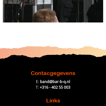
Contacgegevens
E:
band@bar-b-q.nl
T:
+316 - 402 55 003
Links