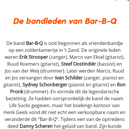
De bandleden van Bar-B-Q
De band
Bar-B-Q
is ooit begonnen als vriendenbandje
op een zolderkamertje in ’t Zand. De originele leden
waren
Erik Strooper
(zanger), Marco van Eksel (gitarist),
Ruud Roemers (gitarist),
Steef Oostindiër
(bassist) en
Jos van der Weij (drummer). Later werden Marco, Ruud
en Jos vervangen door
Ivan Schilder
(zanger, pianist en
gitarist),
Sydney Schonberger
(pianist en gitarist) en
Ron
Pronk
(drummer). En vormde dit de legendarische
bezetting. Ze hadden oorspronkelijk de band de naam
Life Sucks gegeven, maar het boekings kantoor van
Henk Geels vond dit niet echt een verkoopbare naam en
veranderde dit “Bar-B-Q”. Tijdens een van de optredens
deed
Danny Scheren
het geluid van band. Zijn kunde